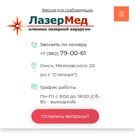
Версия для слабовидящих
Версия для слабовидящих
Звонить по номеру
Звонить по номеру
79-00-61
79-00-61
+7 (3812)
+7 (3812)
Омск, Маяковского 20
Омск, Маяковского 20
(ост. "Степная")
(ост. "Степная")
График работы
График работы
Пн-Пт с 9:00 до 18:00 (Сб-
Пн-Пт с 9:00 до 18:00 (Сб-
Вс - выходной)
Вс - выходной)
Остались вопросы?
Остались вопросы?