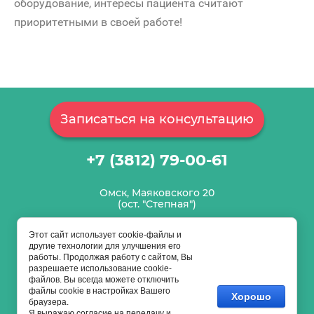
оборудование, интересы пациента считают
приоритетными в своей работе!
Записаться на консультацию
+7 (3812)
79-00-61
Омск, Маяковского 20
(ост. "Степная")
admin@lazermedomsk.ru
Этот сайт использует cookie-файлы и
другие технологии для улучшения его
работы. Продолжая работу с сайтом, Вы
разрешаете использование cookie-
файлов. Вы всегда можете отключить
файлы cookie в настройках Вашего
Хорошо
браузера.
Copyright © 2021 Клиника лазерной хирургии ЛазерМед
Я выражаю
согласие на передачу и